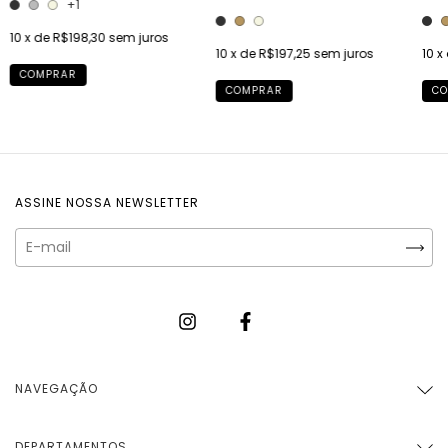
+1
10
x de
R$198,30
sem juros
10
x de
R$197,25
sem juros
10
x
COMPRAR
COMPRAR
CO
ASSINE NOSSA NEWSLETTER
NAVEGAÇÃO
DEPARTAMENTOS