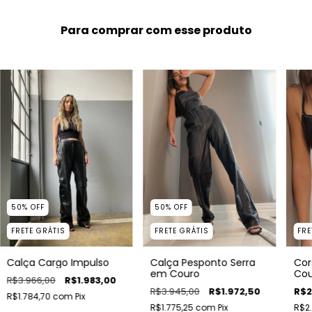
Para comprar com esse produto
50
%
OFF
50
%
OFF
FRETE GRÁTIS
FRETE GRÁTIS
FRE
Calça Cargo Impulso
Calça Pesponto Serra
Cor
em Couro
Cou
R$3.966,00
R$1.983,00
R$3.945,00
R$1.972,50
R$2
R$1.784,70
com
Pix
R$1.775,25
com
Pix
R$2