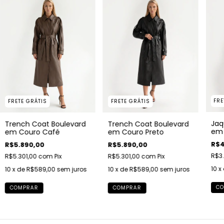
FRE
FRETE GRÁTIS
FRETE GRÁTIS
Jaq
Trench Coat Boulevard
Trench Coat Boulevard
em 
em Couro Café
em Couro Preto
R$4
R$5.890,00
R$5.890,00
R$3
R$5.301,00
com
Pix
R$5.301,00
com
Pix
10
x
10
x de
R$589,00
sem juros
10
x de
R$589,00
sem juros
CO
COMPRAR
COMPRAR