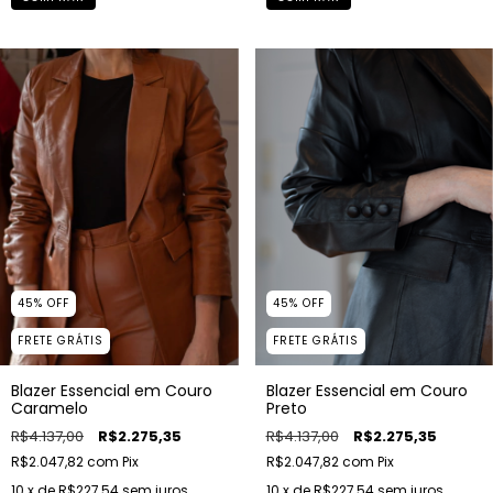
45
%
OFF
45
%
OFF
FRETE GRÁTIS
FRETE GRÁTIS
Blazer Essencial em Couro
Blazer Essencial em Couro
Caramelo
Preto
R$4.137,00
R$2.275,35
R$4.137,00
R$2.275,35
R$2.047,82
com
Pix
R$2.047,82
com
Pix
10
x de
R$227,54
sem juros
10
x de
R$227,54
sem juros