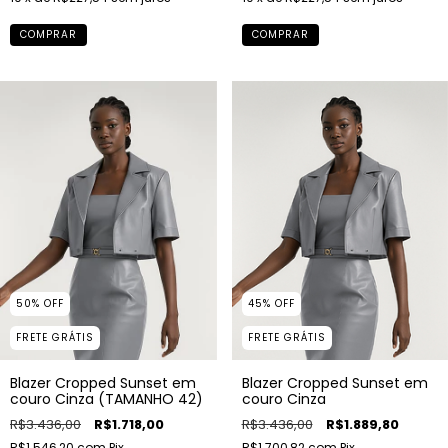
COMPRAR
COMPRAR
50
%
OFF
45
%
OFF
FRETE GRÁTIS
FRETE GRÁTIS
Blazer Cropped Sunset em
Blazer Cropped Sunset em
couro Cinza (TAMANHO 42)
couro Cinza
R$3.436,00
R$1.718,00
R$3.436,00
R$1.889,80
R$1.546,20
com
Pix
R$1.700,82
com
Pix