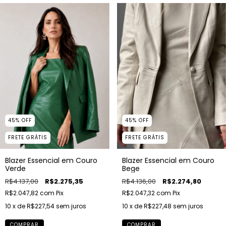
45
%
OFF
45
%
OFF
FRETE GRÁTIS
FRETE GRÁTIS
Blazer Essencial em Couro
Blazer Essencial em Couro
Verde
Bege
R$4.137,00
R$2.275,35
R$4.136,00
R$2.274,80
R$2.047,82
com
Pix
R$2.047,32
com
Pix
10
x de
R$227,54
sem juros
10
x de
R$227,48
sem juros
COMPRAR
COMPRAR