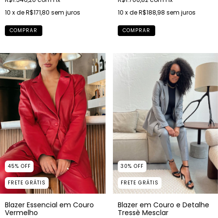
10
x de
R$171,80
sem juros
10
x de
R$188,98
sem juros
COMPRAR
COMPRAR
45
%
OFF
30
%
OFF
FRETE GRÁTIS
FRETE GRÁTIS
Blazer Essencial em Couro
Blazer em Couro e Detalhe
Vermelho
Tressè Mesclar