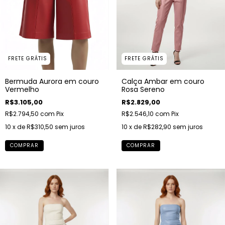
FRETE GRÁTIS
FRETE GRÁTIS
Bermuda Aurora em couro
Calça Ambar em couro
Vermelho
Rosa Sereno
R$3.105,00
R$2.829,00
R$2.794,50
com
Pix
R$2.546,10
com
Pix
10
x de
R$310,50
sem juros
10
x de
R$282,90
sem juros
COMPRAR
COMPRAR