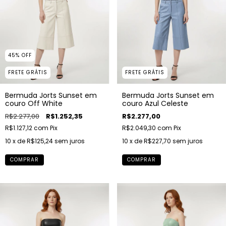
45
%
OFF
FRETE GRÁTIS
FRETE GRÁTIS
Bermuda Jorts Sunset em
Bermuda Jorts Sunset em
couro Off White
couro Azul Celeste
R$2.277,00
R$1.252,35
R$2.277,00
R$1.127,12
com
Pix
R$2.049,30
com
Pix
10
x de
R$125,24
sem juros
10
x de
R$227,70
sem juros
COMPRAR
COMPRAR