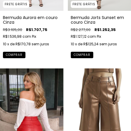
FRETE GRÁTIS
FRETE GRÁTIS
Bermuda Aurora em couro
Bermuda Jorts Sunset em
Cinza
couro Cinza
R$3.105,00
R$1.707,75
R$2.277,00
R$1.252,35
R$1.536,98
com
Pix
R$1.127,12
com
Pix
10
x de
R$170,78
sem juros
10
x de
R$125,24
sem juros
COMPRAR
COMPRAR