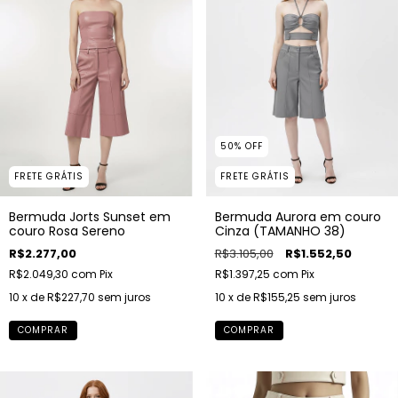
50
%
OFF
FRETE GRÁTIS
FRETE GRÁTIS
Bermuda Jorts Sunset em
Bermuda Aurora em couro
couro Rosa Sereno
Cinza (TAMANHO 38)
R$2.277,00
R$3.105,00
R$1.552,50
R$2.049,30
com
Pix
R$1.397,25
com
Pix
10
x de
R$227,70
sem juros
10
x de
R$155,25
sem juros
COMPRAR
COMPRAR