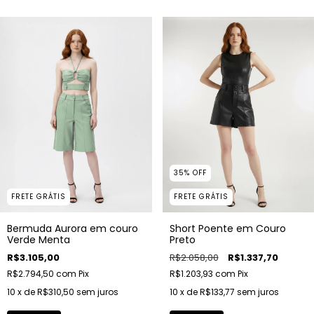
35
%
OFF
FRETE GRÁTIS
FRETE GRÁTIS
Bermuda Aurora em couro
Short Poente em Couro
Verde Menta
Preto
R$3.105,00
R$2.058,00
R$1.337,70
R$2.794,50
com
Pix
R$1.203,93
com
Pix
10
x de
R$310,50
sem juros
10
x de
R$133,77
sem juros