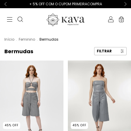
+ 5% OFF COM O CUPOM PRIMEIRACOMPRA
0
Início
.
Feminino
.
Bermudas
Bermudas
FILTRAR
45
%
OFF
45
%
OFF