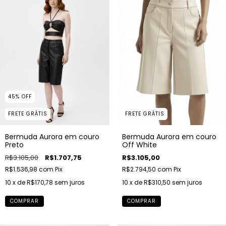
45
%
OFF
FRETE GRÁTIS
FRETE GRÁTIS
Bermuda Aurora em couro
Bermuda Aurora em couro
Preto
Off White
R$3.105,00
R$1.707,75
R$3.105,00
R$1.536,98
com
Pix
R$2.794,50
com
Pix
10
x de
R$170,78
sem juros
10
x de
R$310,50
sem juros
COMPRAR
COMPRAR