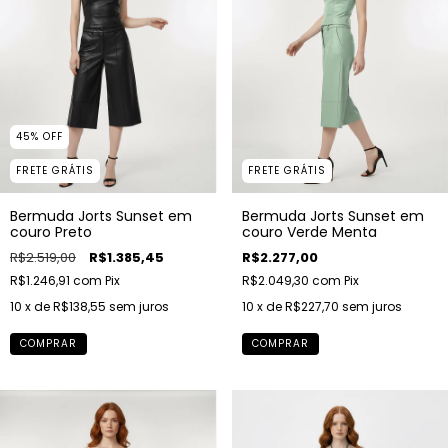
45
%
OFF
FRETE GRÁTIS
FRETE GRÁTIS
Bermuda Jorts Sunset em
Bermuda Jorts Sunset em
couro Preto
couro Verde Menta
R$2.519,00
R$1.385,45
R$2.277,00
R$1.246,91
com
Pix
R$2.049,30
com
Pix
10
x de
R$138,55
sem juros
10
x de
R$227,70
sem juros
COMPRAR
COMPRAR