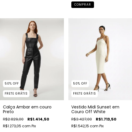
COMPRAR
50
%
OFF
50
%
OFF
FRETE GRÁTIS
FRETE GRÁTIS
Vestido Midi Sunset em
Calça Ambar em couro
Couro Off White
Preto
R$3.427,00
R$1.713,50
R$2.829,00
R$1.414,50
R$1.542,15
com
Pix
R$1.273,05
com
Pix