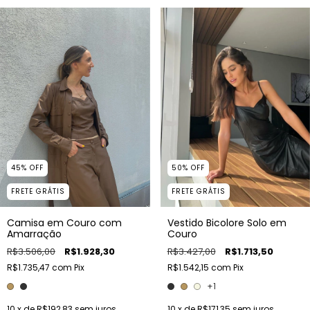
45
%
OFF
50
%
OFF
FRETE GRÁTIS
FRETE GRÁTIS
Camisa em Couro com
Vestido Bicolore Solo em
Amarração
Couro
R$3.506,00
R$1.928,30
R$3.427,00
R$1.713,50
R$1.735,47
com
Pix
R$1.542,15
com
Pix
+1
10
x de
R$192,83
sem juros
10
x de
R$171,35
sem juros