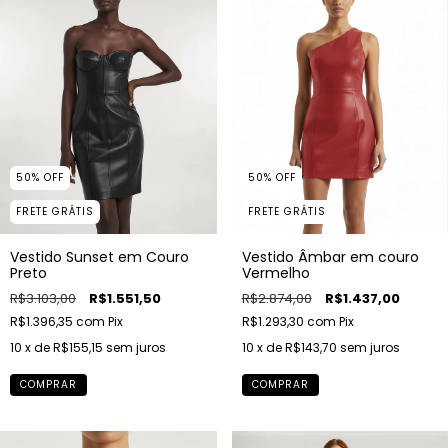
50
%
OFF
50
%
OFF
FRETE GRÁTIS
FRETE GRÁTIS
Vestido Âmbar em couro
Vestido Sunset em Couro
Vermelho
Preto
R$2.874,00
R$1.437,00
R$3.103,00
R$1.551,50
R$1.293,30
com
Pix
R$1.396,35
com
Pix
10
x de
R$143,70
sem juros
10
x de
R$155,15
sem juros
COMPRAR
COMPRAR