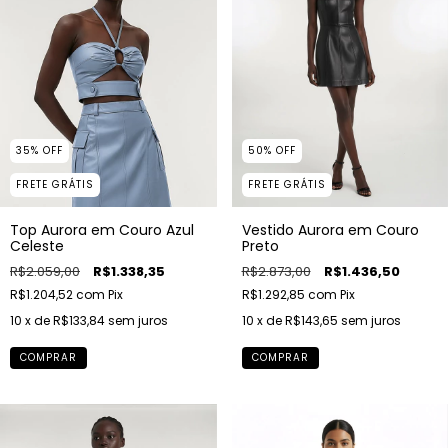
35
%
OFF
50
%
OFF
FRETE GRÁTIS
FRETE GRÁTIS
Top Aurora em Couro Azul
Vestido Aurora em Couro
Celeste
Preto
R$2.059,00
R$1.338,35
R$2.873,00
R$1.436,50
R$1.204,52
com
Pix
R$1.292,85
com
Pix
10
x de
R$133,84
sem juros
10
x de
R$143,65
sem juros
COMPRAR
COMPRAR