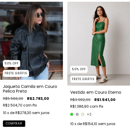
50
%
OFF
50
%
OFF
FRETE GRÁTIS
FRETE GRÁTIS
Jaqueta Camila em Couro
Pelica Preta
Vestido em Couro Eterno
R$5.566,00
R$2.783,00
R$3.082,00
R$1.541,00
R$2.504,70
com
Pix
R$1.386,90
com
Pix
10
x de
R$278,30
sem juros
+2
10
x de
R$154,10
sem juros
COMPRAR