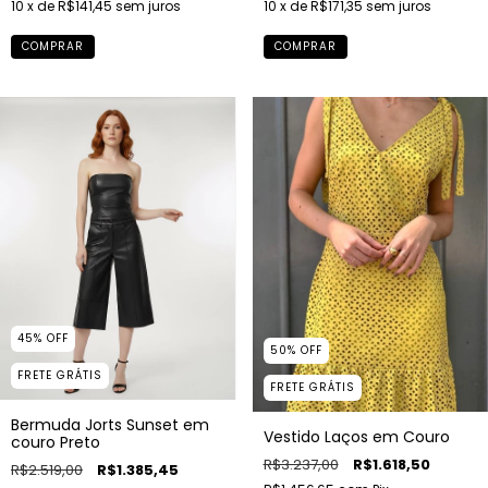
10
x de
R$171,35
sem juros
10
x de
R$141,45
sem juros
COMPRAR
COMPRAR
45
%
OFF
50
%
OFF
FRETE GRÁTIS
FRETE GRÁTIS
Bermuda Jorts Sunset em
Vestido Laços em Couro
couro Preto
R$3.237,00
R$1.618,50
R$2.519,00
R$1.385,45