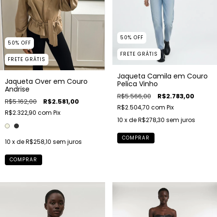
50
%
OFF
50
%
OFF
FRETE GRÁTIS
FRETE GRÁTIS
Jaqueta Camila em Couro
Jaqueta Over em Couro
Pelica Vinho
Andrise
R$5.566,00
R$2.783,00
R$5.162,00
R$2.581,00
R$2.504,70
com
Pix
R$2.322,90
com
Pix
10
x de
R$278,30
sem juros
COMPRAR
10
x de
R$258,10
sem juros
COMPRAR