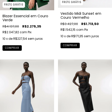
FRETE GRÁTIS
FRETE GRÁTIS
Vestido Midi Sunset em
Blazer Essencial em Couro
Couro Vermelho
Verde
R$3.427,00
R$1.713,50
R$4.137,00
R$2.275,35
R$1.542,15
com
Pix
R$2.047,82
com
Pix
10
x de
R$171,35
sem juros
10
x de
R$227,54
sem juros
COMPRAR
COMPRAR