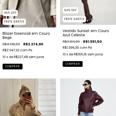
50
%
OFF
45
%
OFF
FRETE GRÁTIS
FRETE GRÁTIS
Vestido Sunset em Couro
Blazer Essencial em Couro
Azul Celeste
Bege
R$3.103,00
R$1.551,50
R$4.136,00
R$2.274,80
R$1.396,35
com
Pix
R$2.047,32
com
Pix
10
x de
R$155,15
sem juros
10
x de
R$227,48
sem juros
COMPRAR
COMPRAR