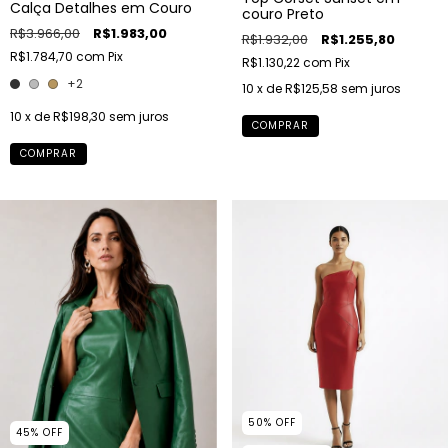
Calça Detalhes em Couro
couro Preto
R$3.966,00
R$1.983,00
R$1.932,00
R$1.255,80
R$1.784,70
com
Pix
R$1.130,22
com
Pix
+2
10
x de
R$125,58
sem juros
10
x de
R$198,30
sem juros
COMPRAR
COMPRAR
50
%
OFF
45
%
OFF