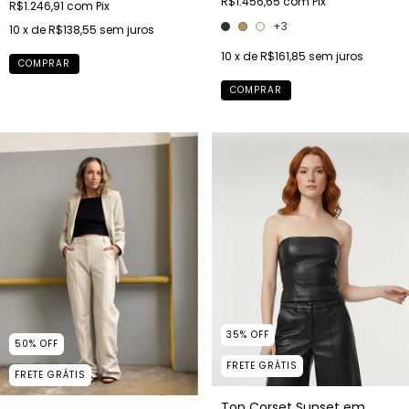
R$1.456,65
com
Pix
R$1.246,91
com
Pix
+3
10
x de
R$138,55
sem juros
10
x de
R$161,85
sem juros
COMPRAR
COMPRAR
35
%
OFF
50
%
OFF
FRETE GRÁTIS
FRETE GRÁTIS
Top Corset Sunset em