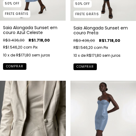
50
%
OFF
50
%
OFF
FRETE GRÁTIS
FRETE GRÁTIS
Saia Alongada Sunset em
Saia Alongada Sunset em
couro Azul Celeste
couro Preta
R$3.436,00
R$1.718,00
R$3.436,00
R$1.718,00
R$1.546,20
com
Pix
R$1.546,20
com
Pix
10
x de
R$171,80
sem juros
10
x de
R$171,80
sem juros
COMPRAR
COMPRAR