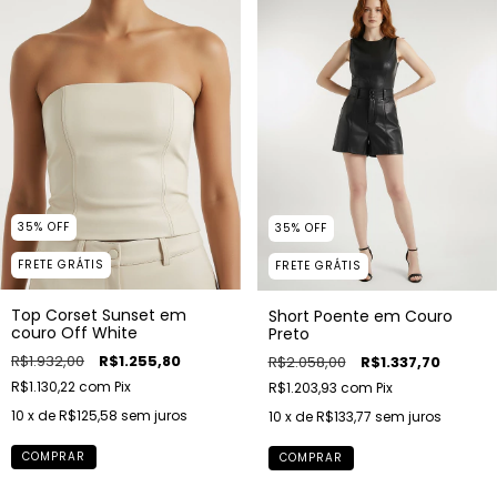
35
%
OFF
35
%
OFF
FRETE GRÁTIS
FRETE GRÁTIS
Top Corset Sunset em
Short Poente em Couro
couro Off White
Preto
R$1.932,00
R$1.255,80
R$2.058,00
R$1.337,70
R$1.130,22
com
Pix
R$1.203,93
com
Pix
10
x de
R$125,58
sem juros
10
x de
R$133,77
sem juros
COMPRAR
COMPRAR