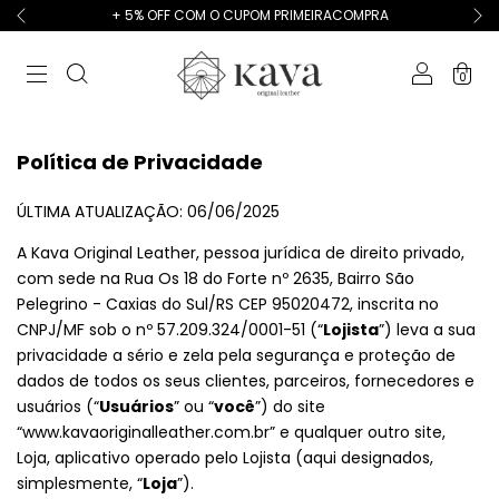
+ 5% OFF COM O CUPOM PRIMEIRACOMPRA
0
Política de Privacidade
ÚLTIMA ATUALIZAÇÃO: 06/06/2025
A Kava Original Leather, pessoa jurídica de direito privado,
com sede na Rua Os 18 do Forte nº 2635, Bairro São
Pelegrino - Caxias do Sul/RS CEP 95020472, inscrita no
CNPJ/MF sob o nº 57.209.324/0001-51 (“
Lojista
”) leva a sua
privacidade a sério e zela pela segurança e proteção de
dados de todos os seus clientes, parceiros, fornecedores e
usuários (“
Usuários
” ou “
você
”) do site
“www.kavaoriginalleather.com.br” e qualquer outro site,
Loja, aplicativo operado pelo Lojista (aqui designados,
simplesmente, “
Loja
”).