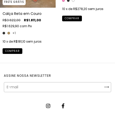
FRETE GRÁTIS
10
x de
R$278,20
sem juros
Calça Reta em Couro
COMPRAR
R$3.622,00
R$1.811,00
R$1.629,90
com
Pix
+1
10
x de
R$181,10
sem juros
COMPRAR
ASSINE NOSSA NEWSLETTER