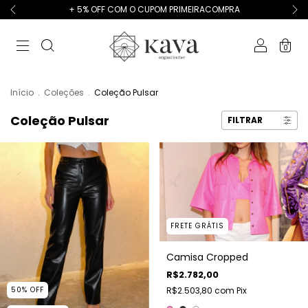
+ 5% OFF COM O CUPOM PRIMEIRACOMPRA
0
Início
.
Coleções
.
Coleção Pulsar
Coleção Pulsar
FILTRAR
FRETE GRÁTIS
Camisa Cropped
R$2.782,00
50
%
OFF
R$2.503,80
com
Pix