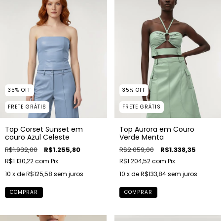
35
%
OFF
35
%
OFF
FRETE GRÁTIS
FRETE GRÁTIS
Top Corset Sunset em
Top Aurora em Couro
couro Azul Celeste
Verde Menta
R$1.932,00
R$1.255,80
R$2.059,00
R$1.338,35
R$1.130,22
com
Pix
R$1.204,52
com
Pix
10
x de
R$125,58
sem juros
10
x de
R$133,84
sem juros
COMPRAR
COMPRAR