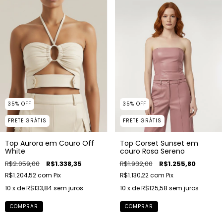
35
%
OFF
35
%
OFF
FRETE GRÁTIS
FRETE GRÁTIS
Top Aurora em Couro Off
Top Corset Sunset em
White
couro Rosa Sereno
R$2.059,00
R$1.338,35
R$1.932,00
R$1.255,80
R$1.204,52
com
Pix
R$1.130,22
com
Pix
10
x de
R$133,84
sem juros
10
x de
R$125,58
sem juros
COMPRAR
COMPRAR