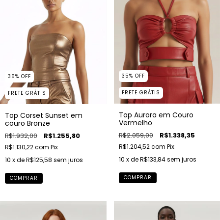
35
%
OFF
35
%
OFF
FRETE GRÁTIS
FRETE GRÁTIS
Top Aurora em Couro
Top Corset Sunset em
Vermelho
couro Bronze
R$2.059,00
R$1.338,35
R$1.932,00
R$1.255,80
R$1.204,52
com
Pix
R$1.130,22
com
Pix
10
x de
R$133,84
sem juros
10
x de
R$125,58
sem juros
COMPRAR
COMPRAR