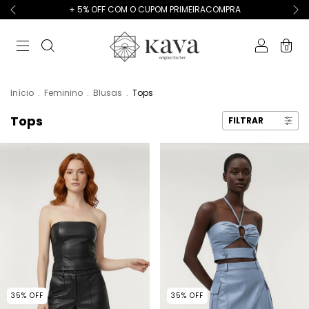
+ 5% OFF COM O CUPOM PRIMEIRACOMPRA
0
Início
.
Feminino
.
Blusas
.
Tops
Tops
FILTRAR
35
%
OFF
35
%
OFF