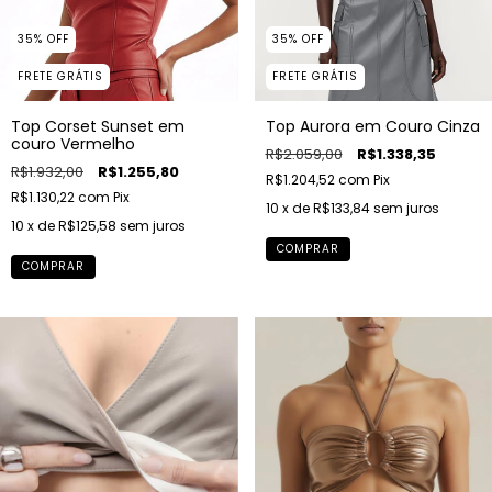
35
%
OFF
35
%
OFF
FRETE GRÁTIS
FRETE GRÁTIS
Top Aurora em Couro Cinza
Top Corset Sunset em
couro Vermelho
R$2.059,00
R$1.338,35
R$1.932,00
R$1.255,80
R$1.204,52
com
Pix
R$1.130,22
com
Pix
10
x de
R$133,84
sem juros
10
x de
R$125,58
sem juros
COMPRAR
COMPRAR