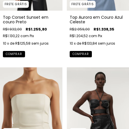
FRETE GRÁTIS
FRETE GRÁTIS
Top Corset Sunset em
Top Aurora em Couro Azul
couro Preto
Celeste
R$1.932,00
R$1.255,80
R$2.059,00
R$1.338,35
R$1.130,22
com
Pix
R$1.204,52
com
Pix
10
x de
R$125,58
sem juros
10
x de
R$133,84
sem juros
COMPRAR
COMPRAR