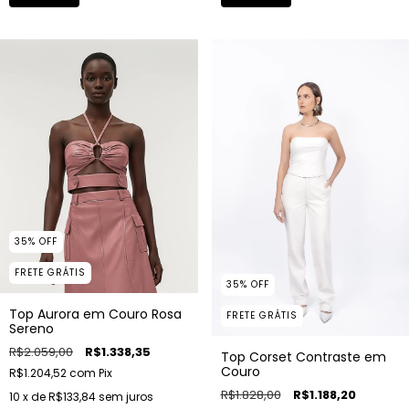
35
%
OFF
FRETE GRÁTIS
35
%
OFF
Top Aurora em Couro Rosa
FRETE GRÁTIS
Sereno
R$2.059,00
R$1.338,35
Top Corset Contraste em
Couro
R$1.204,52
com
Pix
R$1.828,00
R$1.188,20
10
x de
R$133,84
sem juros