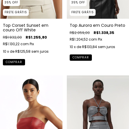
35
%
OFF
35
%
OFF
FRETE GRÁTIS
FRETE GRÁTIS
Top Corset Sunset em
Top Aurora em Couro Preto
couro Off White
R$2.059,00
R$1.338,35
R$1.932,00
R$1.255,80
R$1.204,52
com
Pix
R$1.130,22
com
Pix
10
x de
R$133,84
sem juros
10
x de
R$125,58
sem juros
COMPRAR
COMPRAR