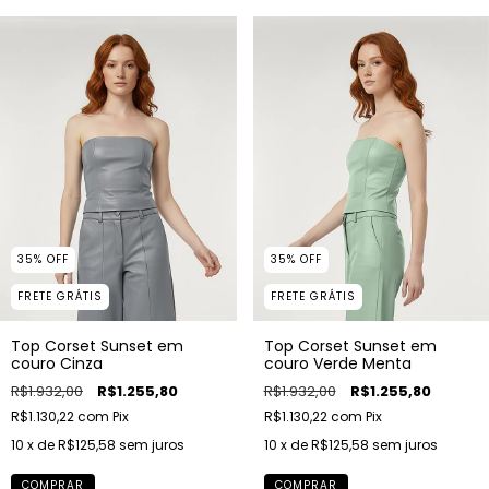
35
%
OFF
35
%
OFF
FRETE GRÁTIS
FRETE GRÁTIS
Top Corset Sunset em
Top Corset Sunset em
couro Cinza
couro Verde Menta
R$1.932,00
R$1.255,80
R$1.932,00
R$1.255,80
R$1.130,22
com
Pix
R$1.130,22
com
Pix
10
x de
R$125,58
sem juros
10
x de
R$125,58
sem juros
COMPRAR
COMPRAR