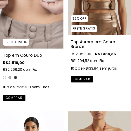
35
%
OFF
FRETE GRÁTIS
Top Aurora em Couro
FRETE GRÁTIS
Bronze
R$2.059,00
R$1.338,35
Top em Couro Duo
R$1.204,52
com
Pix
R$2.518,00
10
x de
R$133,84
sem juros
R$2.266,20
com
Pix
COMPRAR
10
x de
R$251,80
sem juros
COMPRAR