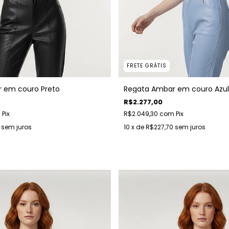
FRETE GRÁTIS
 em couro Preto
Regata Ambar em couro Azul
R$2.277,00
m
Pix
R$2.049,30
com
Pix
sem juros
10
x de
R$227,70
sem juros