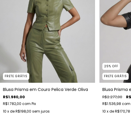
25
%
OFF
FRETE GRÁTIS
FRETE GRÁTIS
Blusa Prisma em Couro Pelica Verde Oliva
Blusa Prisma 
R$1.980,00
R$2.277,00
R$
R$1.782,00
com
Pix
R$1.536,98
com
10
x de
R$198,00
sem juros
10
x de
R$170,78