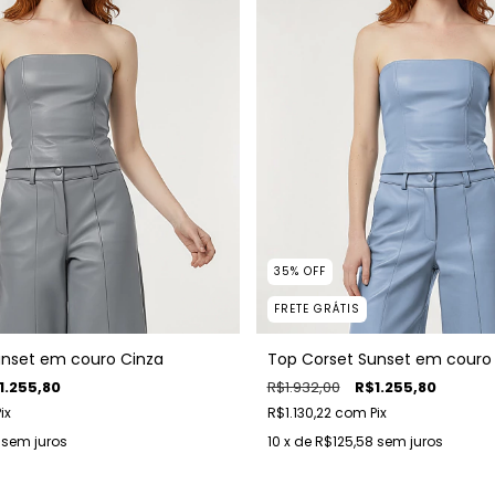
35
%
OFF
FRETE GRÁTIS
unset em couro Cinza
Top Corset Sunset em couro 
1.255,80
R$1.932,00
R$1.255,80
ix
R$1.130,22
com
Pix
sem juros
10
x de
R$125,58
sem juros