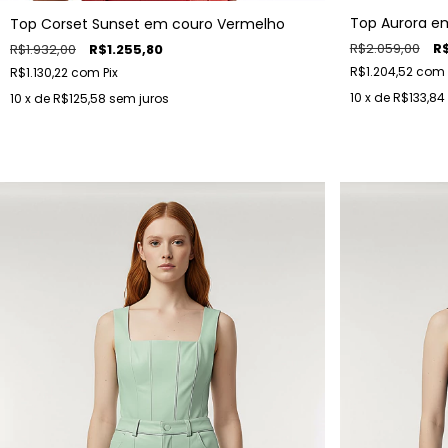
Top Aurora e
Top Corset Sunset em couro Vermelho
R$2.059,00
R$
R$1.932,00
R$1.255,80
R$1.204,52
com
R$1.130,22
com
Pix
10
x de
R$133,84
10
x de
R$125,58
sem juros