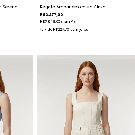
a Sereno
Regata Ambar em couro Cinza
R$2.277,00
R$2.049,30
com
Pix
10
x de
R$227,70
sem juros