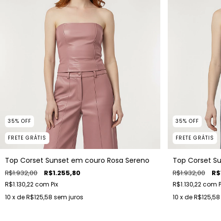
35
%
OFF
35
%
OFF
FRETE GRÁTIS
FRETE GRÁTIS
Top Corset Sunset em couro Rosa Sereno
Top Corset S
R$1.932,00
R$1.255,80
R$1.932,00
R$
R$1.130,22
com
Pix
R$1.130,22
com
P
10
x de
R$125,58
sem juros
10
x de
R$125,58