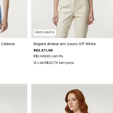
FRETE GRÁTIS
 Celeste
Regata Ambar em couro Off White
R$2.277,00
R$2.049,30
com
Pix
10
x de
R$227,70
sem juros