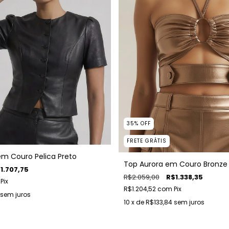
35
%
OFF
FRETE GRÁTIS
em Couro Pelica Preto
Top Aurora em Couro Bronze
1.707,75
R$2.059,00
R$1.338,35
Pix
R$1.204,52
com
Pix
sem juros
10
x de
R$133,84
sem juros