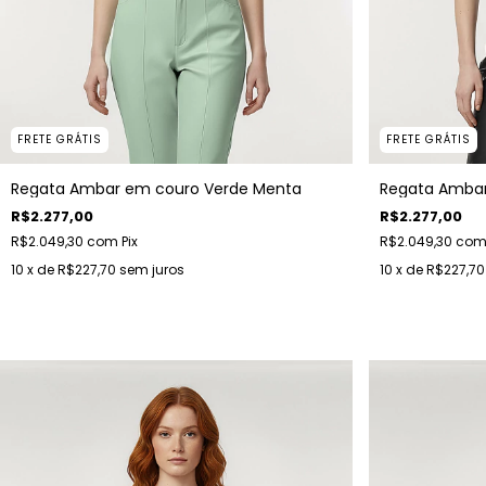
FRETE GRÁTIS
FRETE GRÁTIS
Regata Ambar em couro Verde Menta
Regata Ambar
R$2.277,00
R$2.277,00
R$2.049,30
com
Pix
R$2.049,30
co
10
x de
R$227,70
sem juros
10
x de
R$227,70