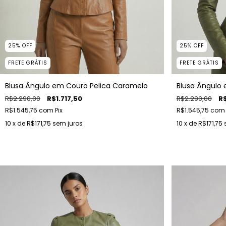
25
%
OFF
25
%
OFF
FRETE GRÁTIS
FRETE GRÁTIS
Blusa Ângulo em Couro Pelica Caramelo
Blusa Ângulo 
R$2.290,00
R$1.717,50
R$2.290,00
R$
R$1.545,75
com
Pix
R$1.545,75
com
10
x de
R$171,75
sem juros
10
x de
R$171,75