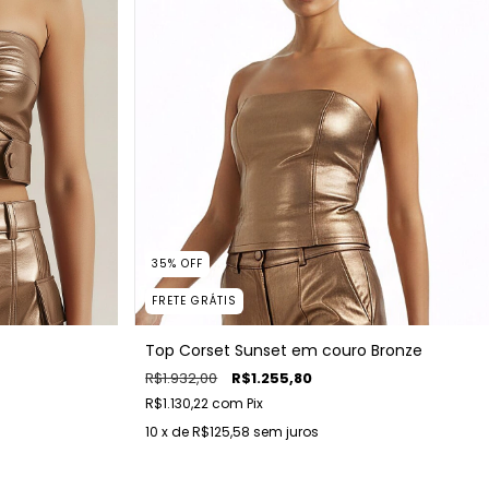
35
%
OFF
FRETE GRÁTIS
Top Corset Sunset em couro Bronze
R$1.932,00
R$1.255,80
R$1.130,22
com
Pix
10
x de
R$125,58
sem juros