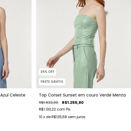
35
%
OFF
FRETE GRÁTIS
Azul Celeste
Top Corset Sunset em couro Verde Menta
R$1.932,00
R$1.255,80
R$1.130,22
com
Pix
10
x de
R$125,58
sem juros