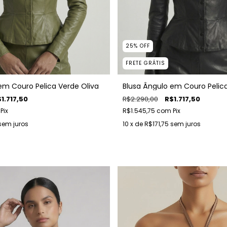
25
%
OFF
FRETE GRÁTIS
em Couro Pelica Verde Oliva
Blusa Ângulo em Couro Pelica
1.717,50
R$2.290,00
R$1.717,50
Pix
R$1.545,75
com
Pix
sem juros
10
x de
R$171,75
sem juros