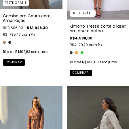
FRETE GRÁTIS
FRETE GRÁTIS
Camisa em Couro com
Amarração
Kimono Tressè corte a laser
R$3.506,00
R$1.928,30
em couro pelica
R$1.735,47
com
Pix
R$4.588,00
R$4.129,20
com
Pix
10
x de
R$192,83
sem juros
10
x de
R$458,80
sem juros
COMPRAR
COMPRAR