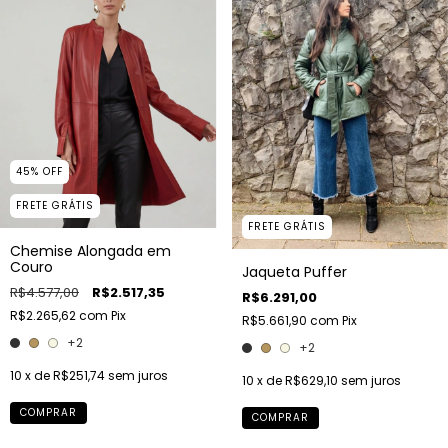
45
%
OFF
FRETE GRÁTIS
FRETE GRÁTIS
Chemise Alongada em
Couro
Jaqueta Puffer
R$4.577,00
R$2.517,35
R$6.291,00
R$2.265,62
com
Pix
R$5.661,90
com
Pix
+2
+2
10
x de
R$251,74
sem juros
10
x de
R$629,10
sem juros
COMPRAR
COMPRAR