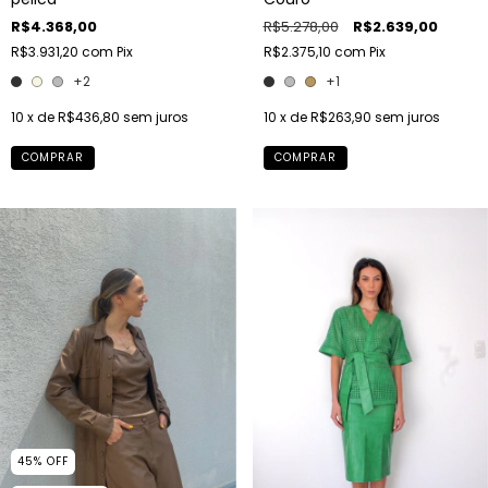
R$4.368,00
R$5.278,00
R$2.639,00
R$3.931,20
com
Pix
R$2.375,10
com
Pix
+2
+1
10
x de
R$436,80
sem juros
10
x de
R$263,90
sem juros
COMPRAR
COMPRAR
45
%
OFF