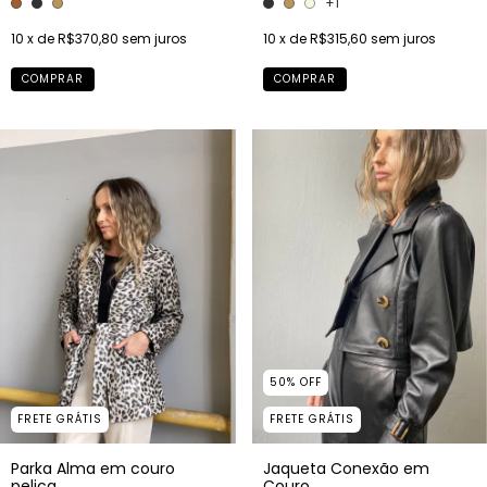
+1
10
x de
R$370,80
sem juros
10
x de
R$315,60
sem juros
COMPRAR
COMPRAR
50
%
OFF
FRETE GRÁTIS
FRETE GRÁTIS
Parka Alma em couro
Jaqueta Conexão em
pelica
Couro