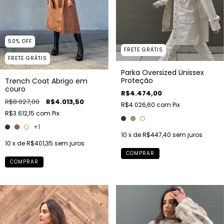
50
%
OFF
FRETE GRÁTIS
FRETE GRÁTIS
Parka Oversized Unissex
Proteção
Trench Coat Abrigo em
couro
R$4.474,00
R$8.027,00
R$4.013,50
R$4.026,60
com
Pix
R$3.612,15
com
Pix
+1
10
x de
R$447,40
sem juros
10
x de
R$401,35
sem juros
COMPRAR
COMPRAR