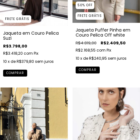
50
%
OFF
FRETE GRÁTIS
FRETE GRÁTIS
Jaqueta Puffer Pinha em
Jaqueta em Couro Pelica
Couro Pelica Off white
Suzi
R$4.819,00
R$2.409,50
R$3.798,00
R$2.168,55
com
Pix
R$3.418,20
com
Pix
10
x de
R$240,95
sem juros
10
x de
R$379,80
sem juros
COMPRAR
COMPRAR