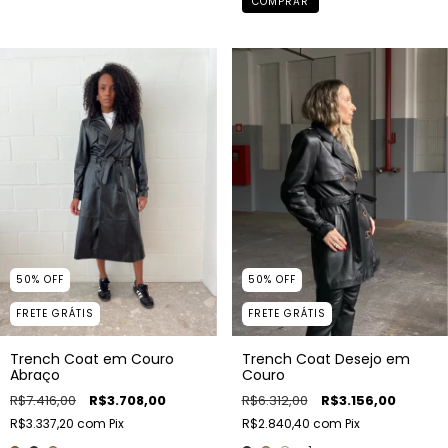
COMPRAR
50
%
OFF
50
%
OFF
FRETE GRÁTIS
FRETE GRÁTIS
Trench Coat em Couro
Trench Coat Desejo em
Abraço
Couro
R$7.416,00
R$3.708,00
R$6.312,00
R$3.156,00
R$3.337,20
com
Pix
R$2.840,40
com
Pix