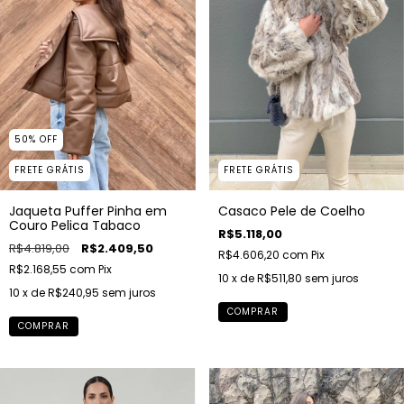
50
%
OFF
FRETE GRÁTIS
FRETE GRÁTIS
Jaqueta Puffer Pinha em
Casaco Pele de Coelho
Couro Pelica Tabaco
R$5.118,00
R$4.819,00
R$2.409,50
R$4.606,20
com
Pix
R$2.168,55
com
Pix
10
x de
R$511,80
sem juros
10
x de
R$240,95
sem juros
COMPRAR
COMPRAR