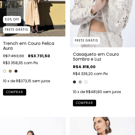
50
%
OFF
FRETE GRÁTIS
FRETE GRÁTIS
Trench em Couro Pelica
Aura
Casaqueto em Couro
R$7.463,00
R$3.731,50
Sombra e Luz
R$3.358,35
com
Pix
R$4.818,00
R$4.336,20
com
Pix
10
x de
R$373,15
sem juros
10
x de
R$481,80
sem juros
COMPRAR
COMPRAR