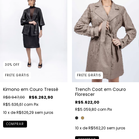
30
%
OFF
FRETE GRÁTIS
FRETE GRÁTIS
Trench Coat em Couro
Kimono em Couro Tressè
Florescer
R$8.947,00
R$6.262,90
R$5.622,00
R$5.636,61
com
Pix
R$5.059,80
com
Pix
10
x de
R$626,29
sem juros
COMPRAR
10
x de
R$562,20
sem juros