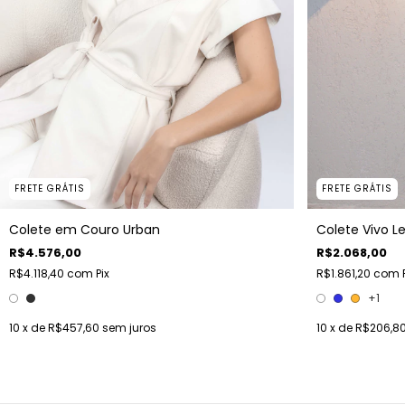
FRETE GRÁTIS
FRETE GRÁTIS
Colete em Couro Urban
Colete Vivo L
R$4.576,00
R$2.068,00
R$4.118,40
com
Pix
R$1.861,20
com
+1
10
x de
R$457,60
sem juros
10
x de
R$206,8