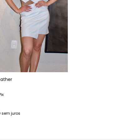
eather
Pix
0
sem juros