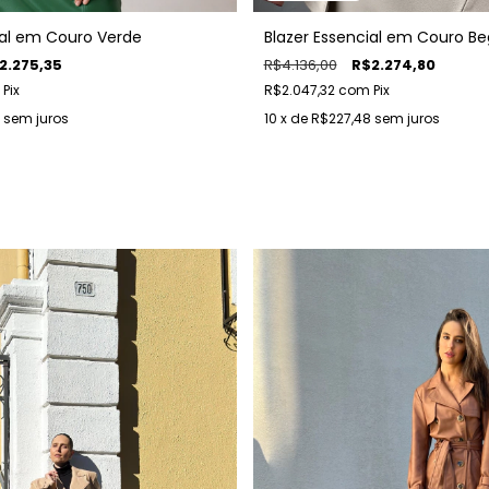
ial em Couro Verde
Blazer Essencial em Couro B
2.275,35
R$4.136,00
R$2.274,80
Pix
R$2.047,32
com
Pix
sem juros
10
x de
R$227,48
sem juros