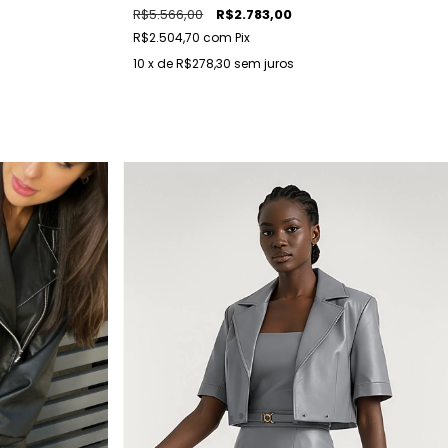
R$5.566,00
R$2.783,00
R$2.504,70
com
Pix
10
x de
R$278,30
sem juros