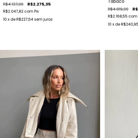
Tabaco
R$4.137,00
R$2.275,35
R$4.819,00
R$
R$2.047,82
com
Pix
R$2.168,55
com
10
x de
R$227,54
sem juros
10
x de
R$240,9