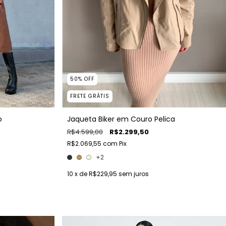
50
%
OFF
FRETE GRÁTIS
o
Jaqueta Biker em Couro Pelica
R$4.599,00
R$2.299,50
R$2.069,55
com
Pix
+2
10
x de
R$229,95
sem juros