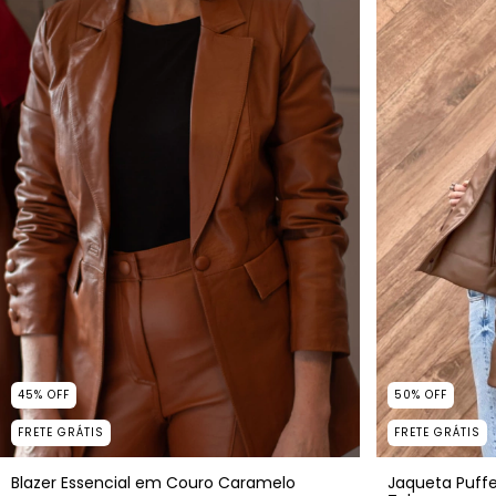
50
%
OFF
45
%
OFF
FRETE GRÁTIS
FRETE GRÁTIS
Jaqueta Puffe
Blazer Essencial em Couro Caramelo