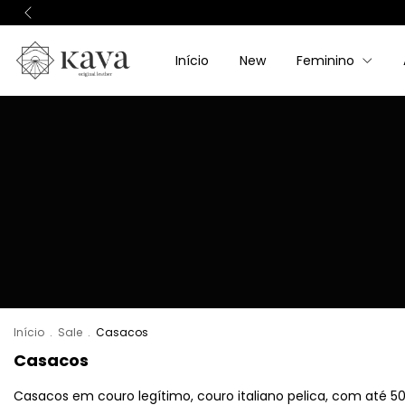
Início
New
Feminino
Início
.
Sale
.
Casacos
Casacos
Casacos em couro legítimo, couro italiano pelica, com até 5