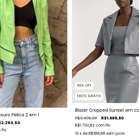
45
%
OFF
FRETE GRÁTIS
Blazer Cropped Sunset em co
uro Pelica 2 em 1
R$3.436,00
R$1.889,80
$2.294,50
R$1.700,82
com
Pix
m
Pix
10
x de
R$188,98
sem juros