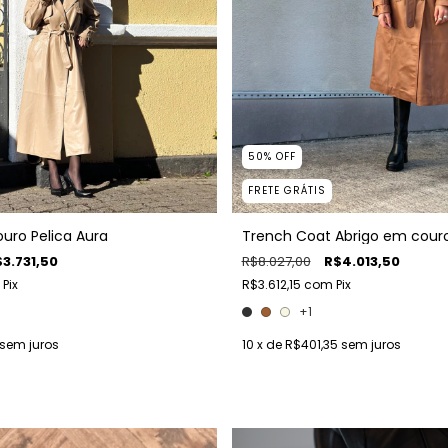
50
%
OFF
FRETE GRÁTIS
uro Pelica Aura
Trench Coat Abrigo em cour
3.731,50
R$8.027,00
R$4.013,50
Pix
R$3.612,15
com
Pix
+1
sem juros
10
x de
R$401,35
sem juros