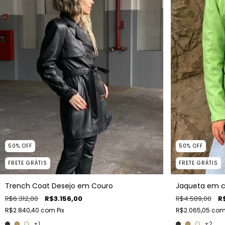
50
%
OFF
50
%
OFF
FRETE GRÁTIS
FRETE GRÁTIS
Trench Coat Desejo em Couro
Jaqueta em co
R$6.312,00
R$3.156,00
R$4.589,00
R
R$2.840,40
com
Pix
R$2.065,05
co
+1
+2