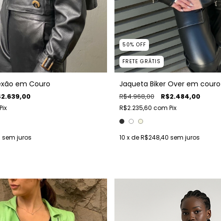
50
%
OFF
FRETE GRÁTIS
exão em Couro
Jaqueta Biker Over em couro
2.639,00
R$4.968,00
R$2.484,00
Pix
R$2.235,60
com
Pix
0
sem juros
10
x de
R$248,40
sem juros