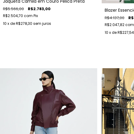
Jaqueta Camila em Couro Pelica Preta
R$5.566,00
R$2.783,00
Blazer Essenc
R$2.504,70
com
Pix
R$4.137,00
R$
10
x de
R$278,30
sem juros
R$2.047,82
com
10
x de
R$227,54