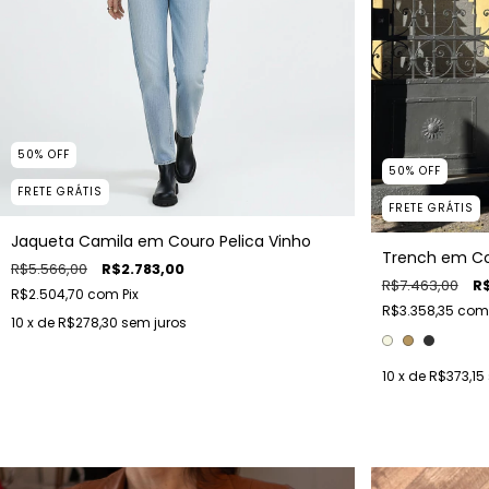
50
%
OFF
50
%
OFF
FRETE GRÁTIS
FRETE GRÁTIS
Jaqueta Camila em Couro Pelica Vinho
Trench em Co
R$5.566,00
R$2.783,00
R$7.463,00
R$
R$2.504,70
com
Pix
R$3.358,35
com
10
x de
R$278,30
sem juros
10
x de
R$373,15