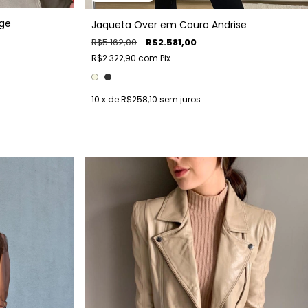
ege
Jaqueta Over em Couro Andrise
R$5.162,00
R$2.581,00
R$2.322,90
com
Pix
10
x de
R$258,10
sem juros