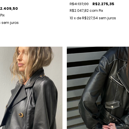
R$4.137,00
R$2.275,35
2.409,50
R$2.047,82
com
Pix
Pix
10
x de
R$227,54
sem juros
5
sem juros