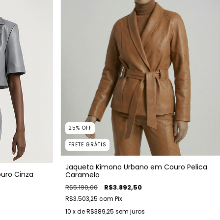
25
%
OFF
FRETE GRÁTIS
Jaqueta Kimono Urbano em Couro Pelica
uro Cinza
Caramelo
R$5.190,00
R$3.892,50
R$3.503,25
com
Pix
10
x de
R$389,25
sem juros