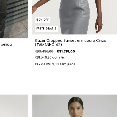
50
%
OFF
FRETE GRÁTIS
Blazer Cropped Sunset em couro Cinza
 pelica
(TAMANHO 42)
R$3.436,00
R$1.718,00
R$1.546,20
com
Pix
10
x de
R$171,80
sem juros