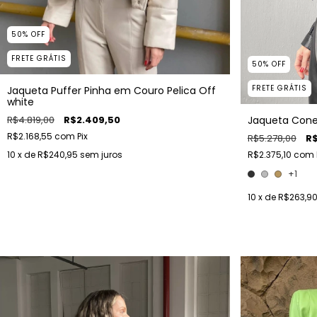
50
%
OFF
FRETE GRÁTIS
50
%
OFF
FRETE GRÁTIS
Jaqueta Puffer Pinha em Couro Pelica Off
white
Jaqueta Con
R$4.819,00
R$2.409,50
R$2.168,55
com
Pix
R$5.278,00
R$
R$2.375,10
com
10
x de
R$240,95
sem juros
+1
10
x de
R$263,9