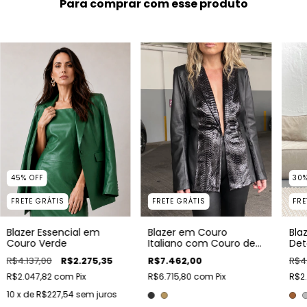
Para comprar com esse produto
45
%
OFF
30
FRETE GRÁTIS
FRETE GRÁTIS
FRE
Blazer Essencial em
Blazer em Couro
Bla
Couro Verde
Italiano com Couro de
Det
Python
R$4.137,00
R$2.275,35
R$7.462,00
R$4
R$2.047,82
com
Pix
R$6.715,80
com
Pix
R$2
10
x de
R$227,54
sem juros