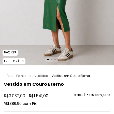
50
%
OFF
FRETE GRÁTIS
Início
.
Feminino
.
Vestidos
.
Vestido em Couro Eterno
Vestido em Couro Eterno
10
x de
R$154,10
sem juros
R$3.082,00
R$1.541,00
R$1.386,90
com
Pix