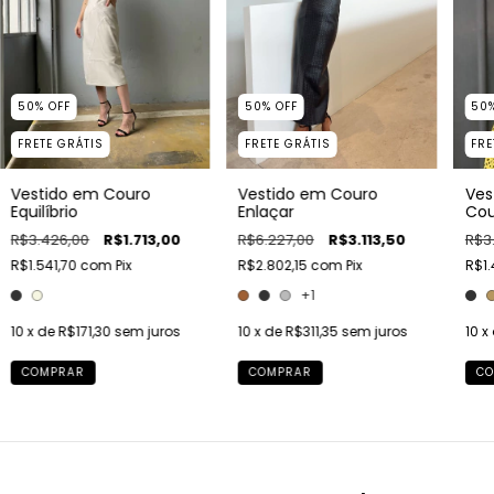
50
%
OFF
50
%
OFF
50
FRETE GRÁTIS
FRETE GRÁTIS
FRE
Vestido em Couro
Vestido em Couro
Ves
Equilíbrio
Enlaçar
Cou
R$3.426,00
R$1.713,00
R$6.227,00
R$3.113,50
R$3
R$1.541,70
com
Pix
R$2.802,15
com
Pix
R$1
+1
10
x de
R$171,30
sem juros
10
x de
R$311,35
sem juros
10
x
COMPRAR
COMPRAR
CO