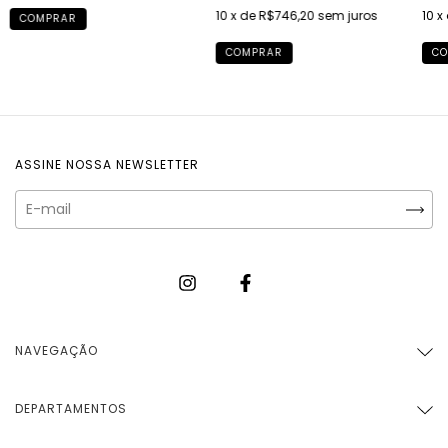
10
x de
R$746,20
sem juros
10
x
COMPRAR
COMPRAR
CO
ASSINE NOSSA NEWSLETTER
NAVEGAÇÃO
DEPARTAMENTOS