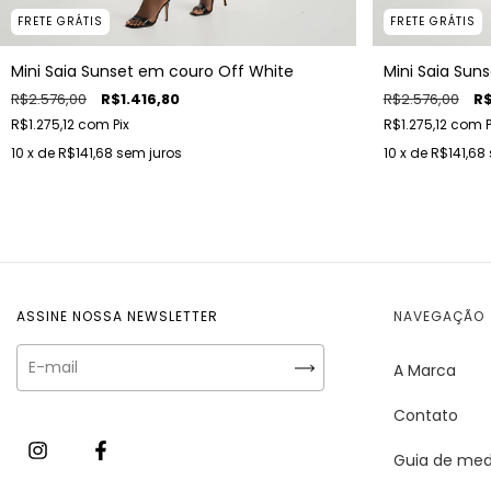
FRETE GRÁTIS
FRETE GRÁTIS
Mini Saia Sunset em couro Off White
Mini Saia Sun
R$2.576,00
R$1.416,80
R$2.576,00
R$
R$1.275,12
com
Pix
R$1.275,12
com
P
10
x de
R$141,68
sem juros
10
x de
R$141,68
ASSINE NOSSA NEWSLETTER
NAVEGAÇÃO
A Marca
Contato
Guia de med