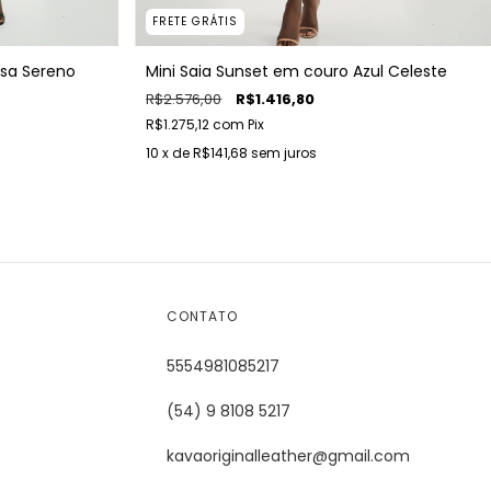
FRETE GRÁTIS
osa Sereno
Mini Saia Sunset em couro Azul Celeste
R$2.576,00
R$1.416,80
R$1.275,12
com
Pix
10
x de
R$141,68
sem juros
CONTATO
5554981085217
(54) 9 8108 5217
kavaoriginalleather@gmail.com