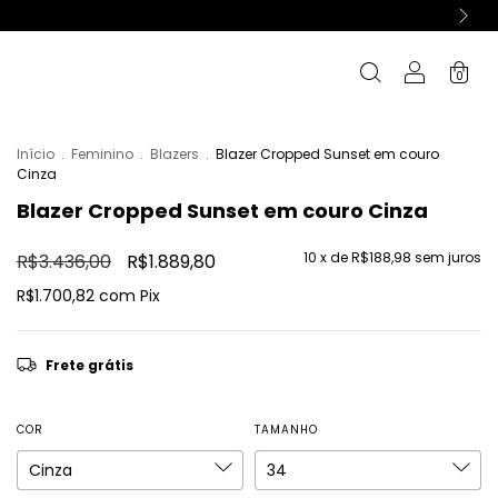
0
Início
.
Feminino
.
Blazers
.
Blazer Cropped Sunset em couro
Cinza
Blazer Cropped Sunset em couro Cinza
10
x de
R$188,98
sem juros
R$3.436,00
R$1.889,80
R$1.700,82
com
Pix
Frete grátis
COR
TAMANHO