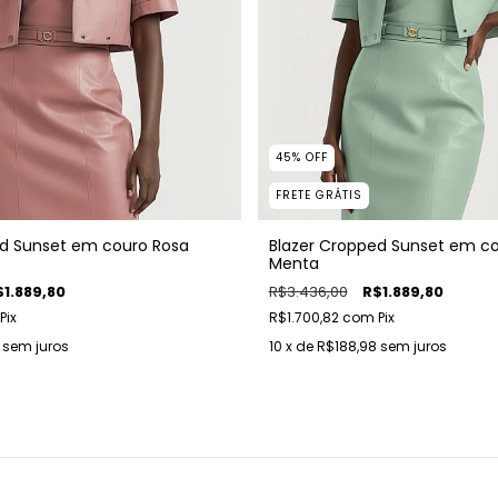
45
%
OFF
FRETE GRÁTIS
ed Sunset em couro Rosa
Blazer Cropped Sunset em c
Menta
$1.889,80
R$3.436,00
R$1.889,80
Pix
R$1.700,82
com
Pix
sem juros
10
x de
R$188,98
sem juros