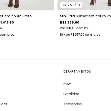
FRETE GRÁTIS
set em couro Preto
Mini Saia Sunset em couro R
1.416,80
R$2.576,00
ix
R$2.318,40
com
Pix
sem juros
10
x de
R$257,60
sem juros
DEPARTAMENTOS
New
Feminino
idas
Acessórios