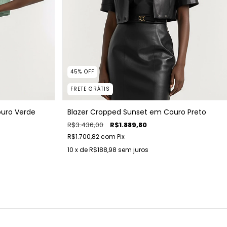
45
%
OFF
FRETE GRÁTIS
ouro Verde
Blazer Cropped Sunset em Couro Preto
R$3.436,00
R$1.889,80
R$1.700,82
com
Pix
10
x de
R$188,98
sem juros