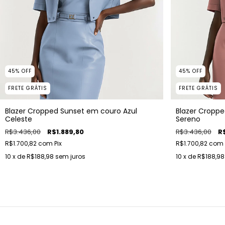
45
%
OFF
45
%
OFF
FRETE GRÁTIS
FRETE GRÁTIS
Blazer Cropped Sunset em couro Azul
Blazer Cropp
Celeste
Sereno
R$3.436,00
R$1.889,80
R$3.436,00
R
R$1.700,82
com
Pix
R$1.700,82
com
10
x de
R$188,98
sem juros
10
x de
R$188,98