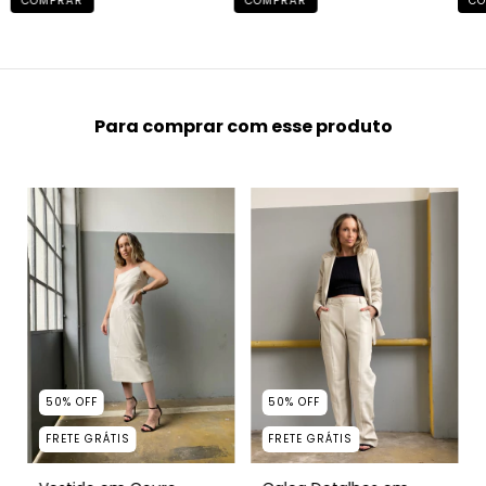
COMPRAR
CO
COMPRAR
Para comprar com esse produto
50
%
OFF
50
%
OFF
FRETE GRÁTIS
FRETE GRÁTIS