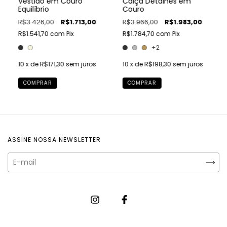
Vestido em Couro
Calça Detalhes em
Equilíbrio
Couro
R$3.426,00
R$1.713,00
R$3.966,00
R$1.983,00
R$1.541,70
com
Pix
R$1.784,70
com
Pix
+2
10
x de
R$171,30
sem juros
10
x de
R$198,30
sem juros
COMPRAR
COMPRAR
ASSINE NOSSA NEWSLETTER