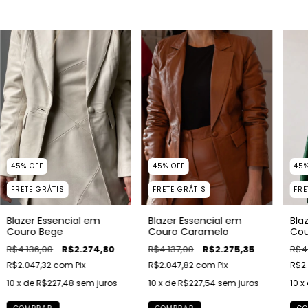
45
%
OFF
45
45
%
OFF
FRETE GRÁTIS
FRE
FRETE GRÁTIS
Blazer Essencial em
Bla
Blazer Essencial em
Couro Bege
Cou
Couro Caramelo
R$4.136,00
R$2.274,80
R$4.
R$4.137,00
R$2.275,35
R$2.047,32
com
Pix
R$2
R$2.047,82
com
Pix
10
x de
R$227,48
sem juros
10
x
10
x de
R$227,54
sem juros