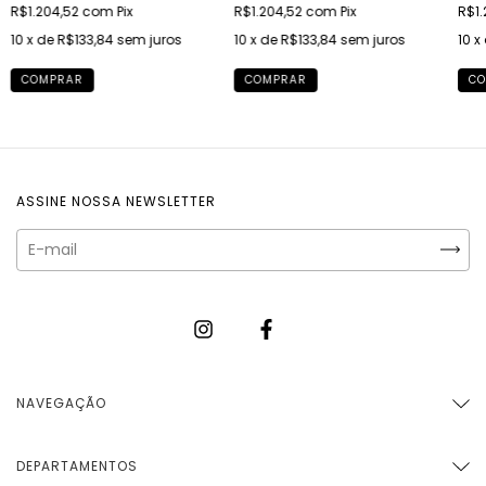
R$1.204,52
com
Pix
R$1.204,52
com
Pix
R$1.
10
x de
R$133,84
sem juros
10
x de
R$133,84
sem juros
10
x
COMPRAR
COMPRAR
CO
ASSINE NOSSA NEWSLETTER
NAVEGAÇÃO
DEPARTAMENTOS