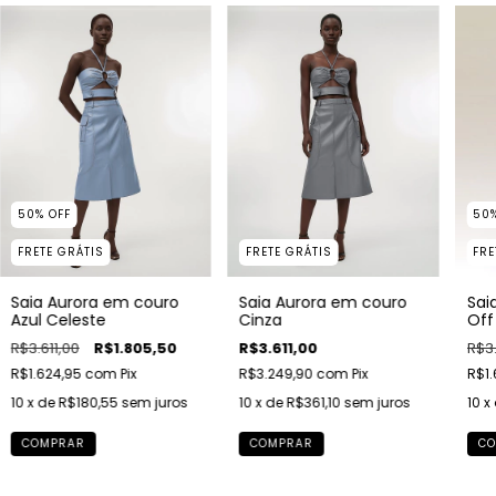
50
%
OFF
50
FRETE GRÁTIS
FRETE GRÁTIS
FRE
Saia Aurora em couro
Saia Aurora em couro
Sai
Azul Celeste
Cinza
Off
R$3.611,00
R$1.805,50
R$3.611,00
R$3.
R$1.624,95
com
Pix
R$3.249,90
com
Pix
R$1
10
x de
R$180,55
sem juros
10
x de
R$361,10
sem juros
10
x
COMPRAR
COMPRAR
CO