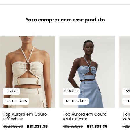
Para comprar com esse produto
35
%
OFF
35
%
OFF
35
FRETE GRÁTIS
FRETE GRÁTIS
FRE
Top Aurora em Couro
Top Aurora em Couro
Top
Off White
Azul Celeste
Ver
R$2.059,00
R$1.338,35
R$2.059,00
R$1.338,35
R$2