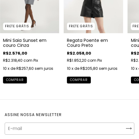
FRETE GRÁTIS
FRE
FRETE GRÁTIS
Mini Saia Sunset em
Min
Regata Poente em
couro Cinza
cou
Couro Preto
R$2.576,00
R$2
R$2.058,00
R$2.318,40
com
Pix
R$2.
R$1.852,20
com
Pix
10
x de
R$257,60
sem juros
10
x
10
x de
R$205,80
sem juros
COMPRAR
CO
COMPRAR
ASSINE NOSSA NEWSLETTER