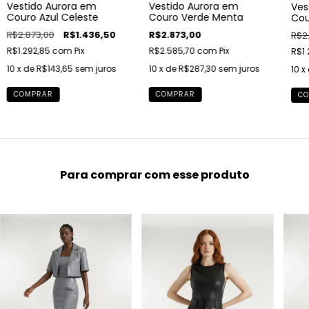
Vestido Aurora em
Vestido Aurora em
Ves
Couro Azul Celeste
Couro Verde Menta
Cou
R$2.873,00
R$1.436,50
R$2.873,00
R$2
R$1.292,85
com
Pix
R$2.585,70
com
Pix
R$1.
10
x de
R$143,65
sem juros
10
x de
R$287,30
sem juros
10
x
COMPRAR
COMPRAR
CO
Para comprar com esse produto