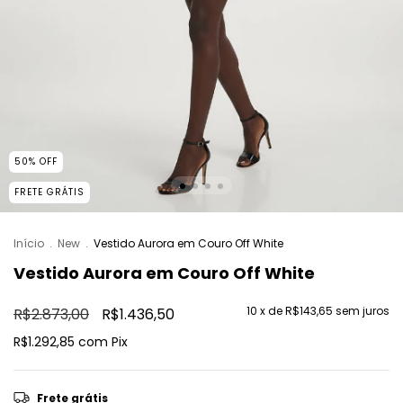
50
%
OFF
FRETE GRÁTIS
Início
.
New
.
Vestido Aurora em Couro Off White
Vestido Aurora em Couro Off White
10
x de
R$143,65
sem juros
R$2.873,00
R$1.436,50
R$1.292,85
com
Pix
Frete grátis