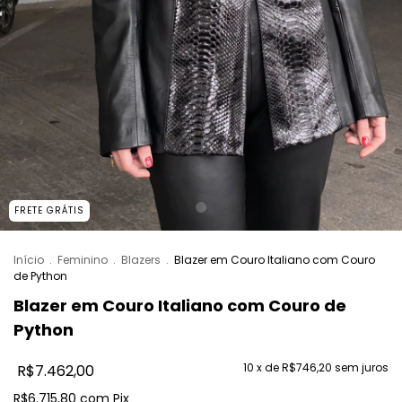
FRETE GRÁTIS
Início
.
Feminino
.
Blazers
.
Blazer em Couro Italiano com Couro
de Python
Blazer em Couro Italiano com Couro de
Python
10
x de
R$746,20
sem juros
R$7.462,00
R$6.715,80
com
Pix