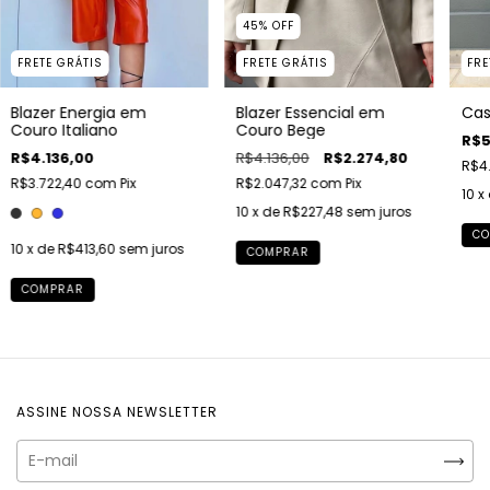
45
%
OFF
FRETE GRÁTIS
FRE
FRETE GRÁTIS
Blazer Essencial em
Cas
Blazer Energia em
Couro Bege
Couro Italiano
R$5
R$4.136,00
R$2.274,80
R$4.136,00
R$4
R$2.047,32
com
Pix
R$3.722,40
com
Pix
10
x
10
x de
R$227,48
sem juros
CO
10
x de
R$413,60
sem juros
COMPRAR
COMPRAR
ASSINE NOSSA NEWSLETTER