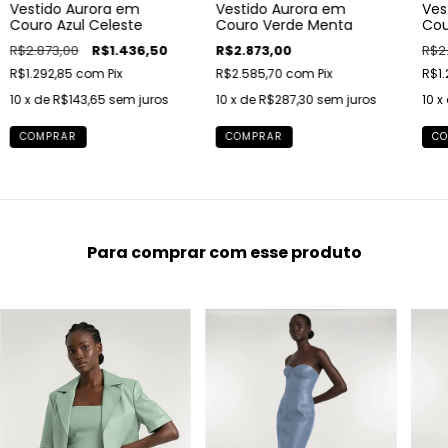
Vestido Aurora em
Vestido Aurora em
Ves
Couro Azul Celeste
Couro Verde Menta
Cou
R$2.873,00
R$1.436,50
R$2.873,00
R$2
R$1.292,85
com
Pix
R$2.585,70
com
Pix
R$1.
10
x de
R$143,65
sem juros
10
x de
R$287,30
sem juros
10
x
COMPRAR
COMPRAR
CO
Para comprar com esse produto