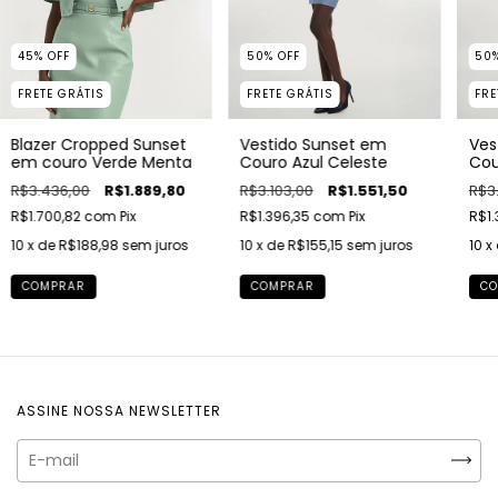
50
%
OFF
45
%
OFF
50
FRETE GRÁTIS
FRETE GRÁTIS
FRE
Vestido Sunset em
Blazer Cropped Sunset
Ves
Couro Azul Celeste
em couro Verde Menta
Cou
R$3.103,00
R$1.551,50
R$3.436,00
R$1.889,80
R$3.
R$1.396,35
com
Pix
R$1.700,82
com
Pix
R$1.
10
x de
R$155,15
sem juros
10
x de
R$188,98
sem juros
10
x
COMPRAR
COMPRAR
CO
ASSINE NOSSA NEWSLETTER