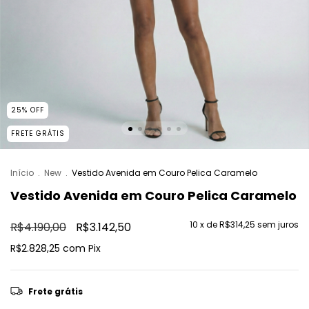
25
%
OFF
FRETE GRÁTIS
Início
.
New
.
Vestido Avenida em Couro Pelica Caramelo
Vestido Avenida em Couro Pelica Caramelo
10
x de
R$314,25
sem juros
R$4.190,00
R$3.142,50
R$2.828,25
com
Pix
Frete grátis