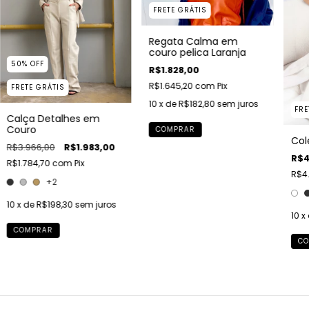
FRETE GRÁTIS
Regata Calma em
couro pelica Laranja
50
%
OFF
R$1.828,00
R$1.645,20
com
Pix
FRETE GRÁTIS
10
x de
R$182,80
sem juros
FRE
Calça Detalhes em
Couro
COMPRAR
Col
R$3.966,00
R$1.983,00
R$4
R$1.784,70
com
Pix
R$4.
+2
10
x de
R$198,30
sem juros
10
x
COMPRAR
CO