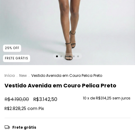
25
%
OFF
FRETE GRÁTIS
Início
.
New
.
Vestido Avenida em Couro Pelica Preto
Vestido Avenida em Couro Pelica Preto
10
x de
R$314,25
sem juros
R$4.190,00
R$3.142,50
R$2.828,25
com
Pix
Frete grátis