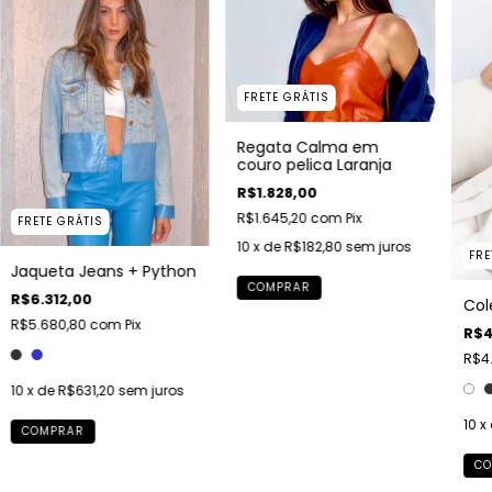
FRETE GRÁTIS
Regata Calma em
couro pelica Laranja
R$1.828,00
R$1.645,20
com
Pix
FRETE GRÁTIS
10
x de
R$182,80
sem juros
FRE
Jaqueta Jeans + Python
COMPRAR
R$6.312,00
Col
R$5.680,80
com
Pix
R$4
R$4.
10
x de
R$631,20
sem juros
10
x
COMPRAR
CO