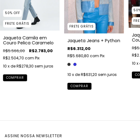
50
50
%
OFF
FRE
FRETE GRÁTIS
FRETE GRÁTIS
Jaq
Jaqueta Camila em
Cou
Jaqueta Jeans + Python
Couro Pelica Caramelo
R$5
R$6.312,00
R$5.566,00
R$2.783,00
R$2
R$5.680,80
com
Pix
R$2.504,70
com
Pix
10
x
10
x de
R$278,30
sem juros
10
x de
R$631,20
sem juros
CO
COMPRAR
COMPRAR
ASSINE NOSSA NEWSLETTER