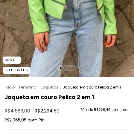
50
%
OFF
FRETE GRÁTIS
Início
.
Feminino
.
Jaquetas
.
Jaqueta em couro Pelica 2 em 1
Jaqueta em couro Pelica 2 em 1
10
x de
R$229,45
sem juros
R$4.589,00
R$2.294,50
R$2.065,05
com
Pix