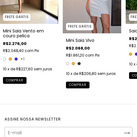
FRETE GRÁTIS
FRE
FRETE GRÁTIS
Mini Saia Vento em
Sai
couro pelica
R$2
Mini Saia Vivo
R$2.276,00
R$2
R$2.068,00
R$2.048,40
com
Pix
R$1.861,20
com
Pix
+1
10
x
10
x de
R$227,60
sem juros
10
x de
R$206,80
sem juros
CO
COMPRAR
COMPRAR
ASSINE NOSSA NEWSLETTER